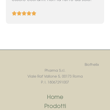
essere costanti: non fa tutto da solo.
Biothelix
Pharma S.r.l.
Viale Raf Vallone 5, 00173 Roma
P. I. 18067291007
Home
Prodotti