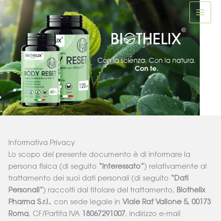
Vai
al
contenuto
Informativa Privacy
Lo scopo del presente documento è di informare la
persona fisica (di seguito
“Interessato”
) relativamente al
trattamento dei suoi dati personali (di seguito
“Dati
Personali”
) raccolti dal titolare del trattamento,
Biothelix
Pharma S.r.l.
, con sede legale in
Viale Raf Vallone 5, 00173
Roma
, CF/Partita IVA
18067291007
, indirizzo e-mail